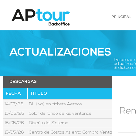
PRINCIPAL
ACTUALIZACIONES
Desplazarse
actualizació
Si clickea
DESCARGAS
FECHA
TITULO
14/07/26
DL (Iva) en tickets Aereos
Ren
15/06/26
Color de fondo de las ventanas
15/05/26
Diseño del Sistema
15/05/26
Centro de Costos Asiento Compra Venta Moneda