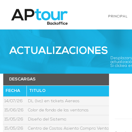
PRINCIPAL
ACTUALIZACIONES
Desplazarse
actualizació
Si clickea
DESCARGAS
FECHA
TITULO
14/07/26
DL (Iva) en tickets Aereos
15/06/26
Color de fondo de las ventanas
15/05/26
Diseño del Sistema
15/05/26
Centro de Costos Asiento Compra Venta Moneda