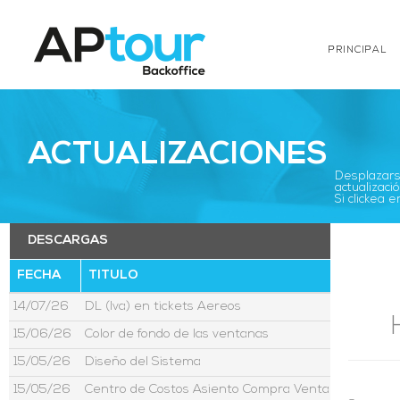
PRINCIPAL
ACTUALIZACIONES
Desplazarse
actualizació
Si clickea
DESCARGAS
FECHA
TITULO
14/07/26
DL (Iva) en tickets Aereos
15/06/26
Color de fondo de las ventanas
15/05/26
Diseño del Sistema
15/05/26
Centro de Costos Asiento Compra Venta Moneda