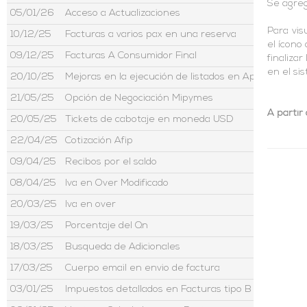
Se agreg
05/01/26
Acceso a Actualizaciones
Para vis
10/12/25
Facturas a varios pax en una reserva
el ícono
09/12/25
Facturas A Consumidor Final
finaliza
en el si
20/10/25
Mejoras en la ejecución de listados en Aptour
21/05/25
Opción de Negociación Mipymes
A partir 
20/05/25
Tickets de cabotaje en moneda USD
22/04/25
Cotización Afip
09/04/25
Recibos por el saldo
08/04/25
Iva en Over Modificado
20/03/25
Iva en over
19/03/25
Porcentaje del Qn
18/03/25
Busqueda de Adicionales
17/03/25
Cuerpo email en envio de factura
03/01/25
Impuestos detallados en Facturas tipo B