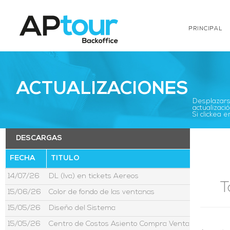
PRINCIPAL
ACTUALIZACIONES
Desplazarse
actualizació
Si clickea
DESCARGAS
FECHA
TITULO
14/07/26
DL (Iva) en tickets Aereos
T
15/06/26
Color de fondo de las ventanas
15/05/26
Diseño del Sistema
15/05/26
Centro de Costos Asiento Compra Venta Moneda