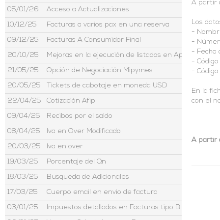
A partir
05/01/26
Acceso a Actualizaciones
Los dato
10/12/25
Facturas a varios pax en una reserva
- Nombr
09/12/25
Facturas A Consumidor Final
- Númer
- Fecha
20/10/25
Mejoras en la ejecución de listados en Aptour
- Código
21/05/25
Opción de Negociación Mipymes
- Código
20/05/25
Tickets de cabotaje en moneda USD
En la fi
22/04/25
Cotización Afip
con el n
09/04/25
Recibos por el saldo
08/04/25
Iva en Over Modificado
A partir 
20/03/25
Iva en over
19/03/25
Porcentaje del Qn
18/03/25
Busqueda de Adicionales
17/03/25
Cuerpo email en envio de factura
03/01/25
Impuestos detallados en Facturas tipo B