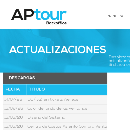
PRINCIPAL
ACTUALIZACIONES
Desplazarse
actualizació
Si clickea
DESCARGAS
FECHA
TITULO
14/07/26
DL (Iva) en tickets Aereos
15/06/26
Color de fondo de las ventanas
15/05/26
Diseño del Sistema
15/05/26
Centro de Costos Asiento Compra Venta Moneda