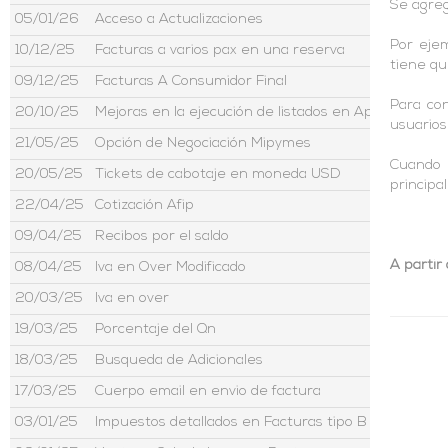
Se agreg
05/01/26
Acceso a Actualizaciones
Por ejem
10/12/25
Facturas a varios pax en una reserva
tiene qu
09/12/25
Facturas A Consumidor Final
Para con
20/10/25
Mejoras en la ejecución de listados en Aptour
usuarios
21/05/25
Opción de Negociación Mipymes
Cuando e
20/05/25
Tickets de cabotaje en moneda USD
principa
22/04/25
Cotización Afip
09/04/25
Recibos por el saldo
A partir 
08/04/25
Iva en Over Modificado
20/03/25
Iva en over
19/03/25
Porcentaje del Qn
18/03/25
Busqueda de Adicionales
17/03/25
Cuerpo email en envio de factura
03/01/25
Impuestos detallados en Facturas tipo B