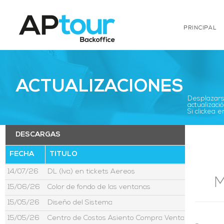
PRINCIPAL
ACTUALIZACIONES
Desplazarse
actualizació
Si clickea
DESCARGAS
FECHA
TITULO
14/07/26
DL (Iva) en tickets Aereos
M
15/06/26
Color de fondo de las ventanas
15/05/26
Diseño del Sistema
15/05/26
Centro de Costos Asiento Compra Venta Moneda