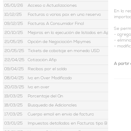
05/01/26
Acceso a Actualizaciones
En la re
10/12/25
Facturas a varios pax en una reserva
importad
09/12/25
Facturas A Consumidor Final
Se perm
20/10/25
Mejoras en la ejecución de listados en Aptour
- agreg
- elimin
21/05/25
Opción de Negociación Mipymes
- modifi
20/05/25
Tickets de cabotaje en moneda USD
22/04/25
Cotización Afip
A partir 
09/04/25
Recibos por el saldo
08/04/25
Iva en Over Modificado
20/03/25
Iva en over
19/03/25
Porcentaje del Qn
18/03/25
Busqueda de Adicionales
17/03/25
Cuerpo email en envio de factura
03/01/25
Impuestos detallados en Facturas tipo B