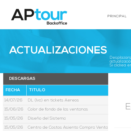
PRINCIPAL
ACTUALIZACIONES
Desplazarse
actualizació
Si clickea
DESCARGAS
FECHA
TITULO
14/07/26
DL (Iva) en tickets Aereos
E
15/06/26
Color de fondo de las ventanas
15/05/26
Diseño del Sistema
15/05/26
Centro de Costos Asiento Compra Venta Moneda