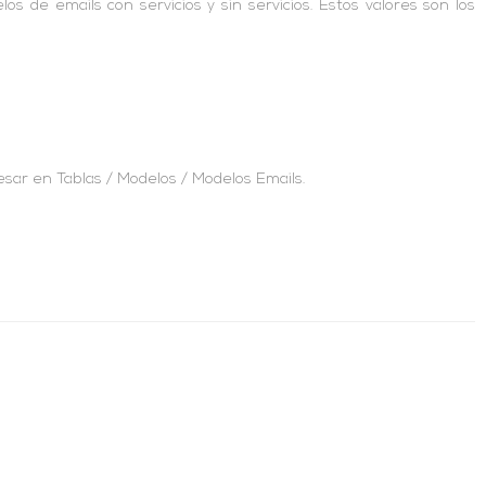
os de emails con servicios y sin servicios. Estos valores son los
esar en Tablas / Modelos / Modelos Emails.