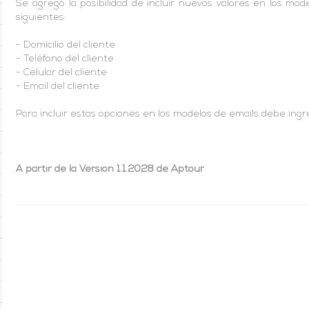
Se agregó la posibilidad de incluir nuevos valores en los model
siguientes:
- Domicilio del cliente
- Teléfono del cliente
- Celular del cliente
- Email del cliente
Para incluir estas opciones en los modelos de emails debe ingr
A partir de la Versión 1.1.2028 de Aptour