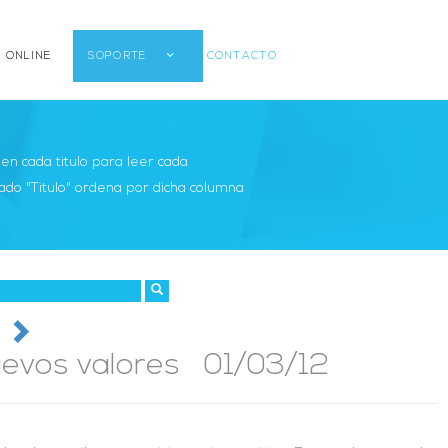
 ONLINE
SOPORTE
CONTACTO
r en cada titulo para leer cada
ado "Titulo" ordena por dicha columna
uevos valores 01/03/12