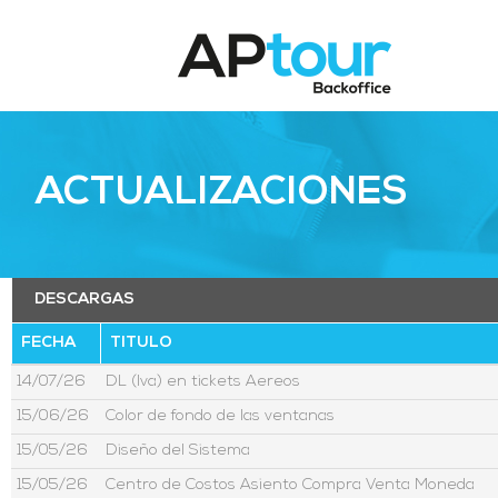
ACTUALIZACIONES
DESCARGAS
FECHA
TITULO
14/07/26
DL (Iva) en tickets Aereos
15/06/26
Color de fondo de las ventanas
15/05/26
Diseño del Sistema
15/05/26
Centro de Costos Asiento Compra Venta Moneda