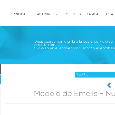
PRINCIPAL
APTOUR
CLIENTES
TARIFAS
CHAT
Desplazarse por la grilla a la izquierda y clickea
actualización.
Si clickea en el enabezado "Fecha" o el encabez
Modelo de Emails - N