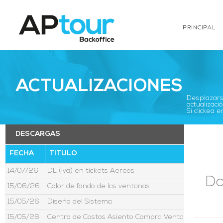
PRINCIPAL
ACTUALIZACIONES
Desplazarse
actualizació
Si clickea
DESCARGAS
FECHA
TITULO
14/07/26
DL (Iva) en tickets Aereos
Da
15/06/26
Color de fondo de las ventanas
15/05/26
Diseño del Sistema
15/05/26
Centro de Costos Asiento Compra Venta Moneda