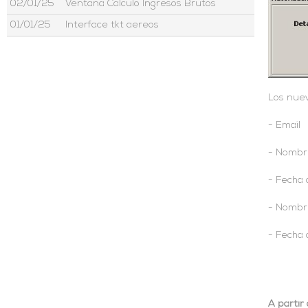
02/01/25
Ventana Calculo Ingresos Brutos
01/01/25
Interface tkt aereos
27/06/24
Listado de Resevas por Salida o Regreso
25/06/24
Fecha de Corte en listados
18/06/24
Ceros en campos de importe
Los nuev
11/06/24
Recibos en cta cte dolares emitidos en pesos
- Email
10/06/24
Ajuste de saldos pesificados de cuentas corrientes
29/05/24
Busqueda por Celular
- Nombr
17/04/24
Vencimiento de Dni y Pasaporte
- Fecha 
15/04/24
Listado Reservas Completo
- Nombr
12/04/24
Emails en la Reserva : botones 2 y 3
- Fecha 
11/04/24
Emails Reserva : Botón 5
10/04/24
Vencimiento Documento
23/01/24
Factura Electronica : consulta de fechas disponibles
22/01/24
Ventana de Emisión de Facturas
A partir