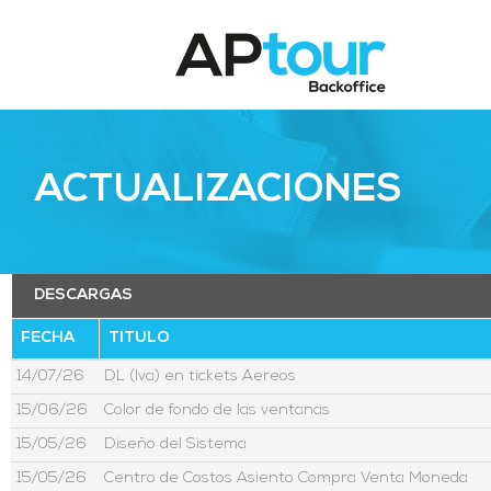
ACTUALIZACIONES
DESCARGAS
FECHA
TITULO
14/07/26
DL (Iva) en tickets Aereos
15/06/26
Color de fondo de las ventanas
15/05/26
Diseño del Sistema
15/05/26
Centro de Costos Asiento Compra Venta Moneda