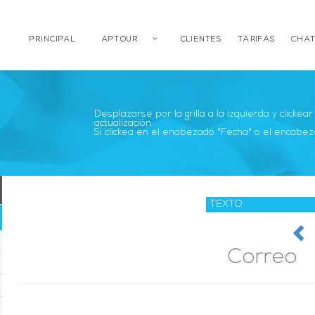
PRINCIPAL
APTOUR
CLIENTES
TARIFAS
CHAT
Desplazarse por la grilla a la izquierda y clickea
actualización.
Si clickea en el enabezado "Fecha" o el encabez
Correo 