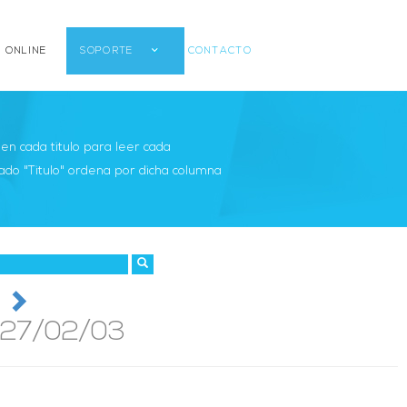
 ONLINE
SOPORTE
CONTACTO
r en cada titulo para leer cada
ado "Titulo" ordena por dicha columna
27/02/03