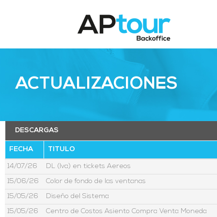
ACTUALIZACIONES
DESCARGAS
FECHA
TITULO
14/07/26
DL (Iva) en tickets Aereos
15/06/26
Color de fondo de las ventanas
15/05/26
Diseño del Sistema
15/05/26
Centro de Costos Asiento Compra Venta Moneda