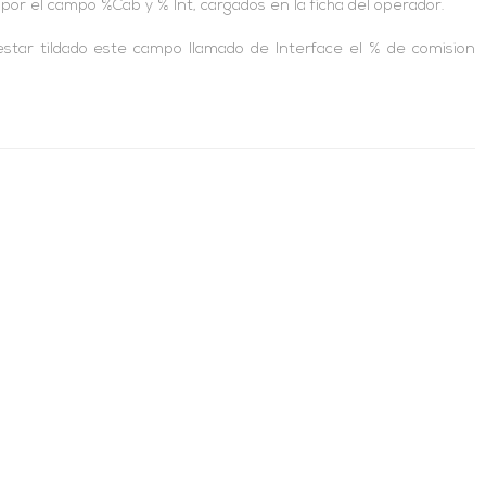
por el campo %Cab y % Int, cargados en la ficha del operador.
star tildado este campo llamado de Interface el % de comision