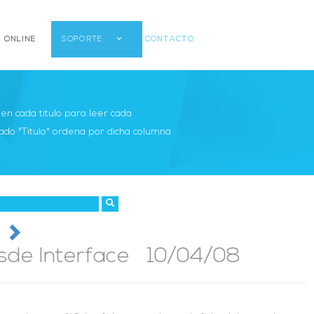
 ONLINE
SOPORTE
CONTACTO
r en cada titulo para leer cada
ado "Titulo" ordena por dicha columna
esde Interface 10/04/08