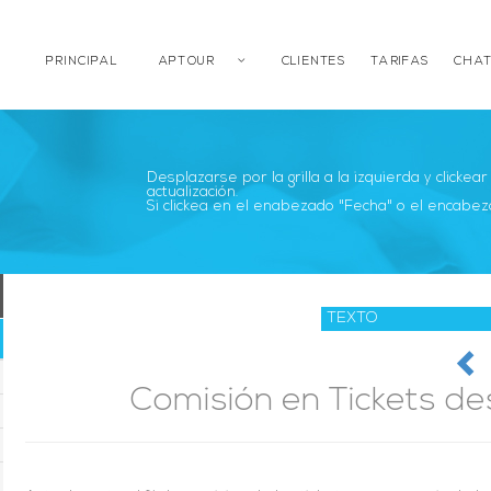
PRINCIPAL
APTOUR
CLIENTES
TARIFAS
CHAT
Desplazarse por la grilla a la izquierda y clickea
actualización.
Si clickea en el enabezado "Fecha" o el encabez
Comisión en Tickets d