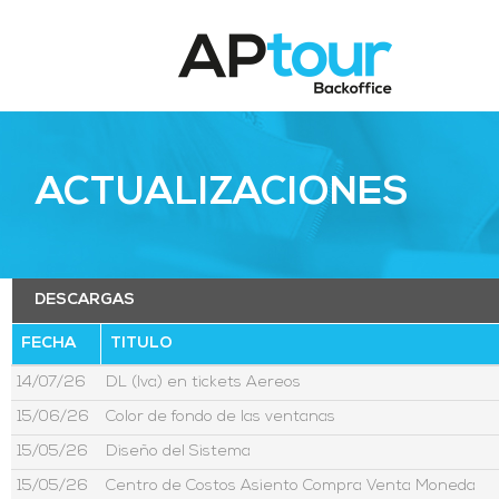
ACTUALIZACIONES
DESCARGAS
FECHA
TITULO
14/07/26
DL (Iva) en tickets Aereos
15/06/26
Color de fondo de las ventanas
15/05/26
Diseño del Sistema
15/05/26
Centro de Costos Asiento Compra Venta Moneda