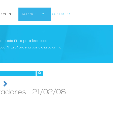
 ONLINE
SOPORTE
CONTACTO
r en cada titulo para leer cada
ado "Titulo" ordena por dicha columna
radores 21/02/08