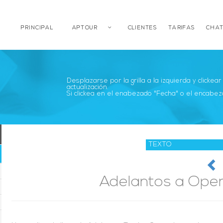
PRINCIPAL
APTOUR
CLIENTES
TARIFAS
CHAT
Desplazarse por la grilla a la izquierda y clickea
actualización.
Si clickea en el enabezado "Fecha" o el encabez
Adelantos a Ope