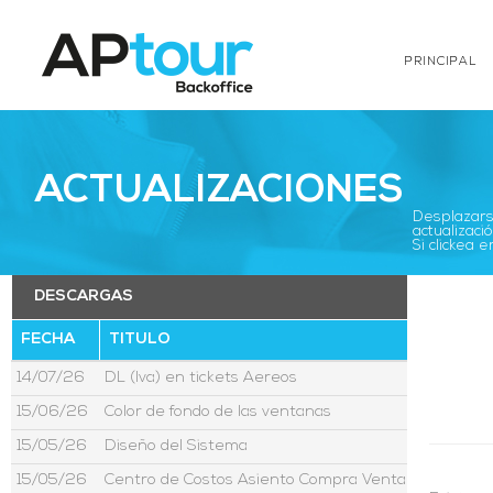
PRINCIPAL
ACTUALIZACIONES
Desplazarse
actualizació
Si clickea
DESCARGAS
FECHA
TITULO
14/07/26
DL (Iva) en tickets Aereos
15/06/26
Color de fondo de las ventanas
15/05/26
Diseño del Sistema
15/05/26
Centro de Costos Asiento Compra Venta Moneda