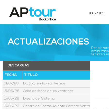
PRINCIPAL
ACTUALIZACIONES
Desplazarse
actualizació
Si clickea
DESCARGAS
FECHA
TITULO
14/07/26
DL (Iva) en tickets Aereos
15/06/26
Color de fondo de las ventanas
15/05/26
Diseño del Sistema
15/05/26
Centro de Costos Asiento Compra Venta Moneda