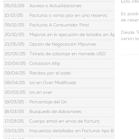
Esta inf
05/01/26
Acceso a Actualizaciones
Es posib
10/12/25
Facturas a varios pax en una reserva
de reser
09/12/25
Facturas A Consumidor Final
Desde Ta
20/10/25
Mejoras en la ejecución de listados en Aptour
serian l
21/05/25
Opción de Negociación Mipymes
20/05/25
Tickets de cabotaje en moneda USD
22/04/25
Cotización Afip
09/04/25
Recibos por el saldo
08/04/25
Iva en Over Modificado
20/03/25
Iva en over
19/03/25
Porcentaje del Qn
18/03/25
Busqueda de Adicionales
17/03/25
Cuerpo email en envio de factura
03/01/25
Impuestos detallados en Facturas tipo B