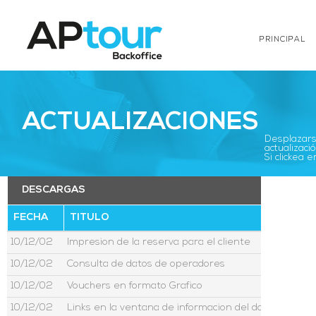
PRINCIPAL
ACTUALIZACIONES
Desplazarse
actualizació
Si clickea
DESCARGAS
FECHA
TITULO
10/12/02
Impresion de la reserva para el cliente
10/12/02
Consulta de datos de operadores
10/12/02
Vouchers en formato Grafico
10/12/02
Links en la ventana de informacion del dolar